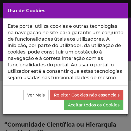
Saltar
para
MENU
Uso de Cookies
o
Conteúdo
Principal
Este portal utiliza cookies e outras tecnologias
na navegação no site para garantir um conjunto
de funcionalidades úteis aos utilizadores. A
inibição, por parte do utilizador, da utilização de
A excelência da investigação e ciência no Iscte
cookies, pode constituir um obstáculo à
navegação e à correta interação com as
funcionalidades do portal. Ao usar o portal, o
Search Button
utilizador está a consentir que estas tecnologias
sejam usadas nas funcionalidades do mesmo.
Ciência_Iscte
Comunicações
Descrição Detalhada
Ver Mais
Rejeitar Cookies não essenciais
da Comunicação
Aceitar todos os Cookies
Comunicação em evento científico
6
Tog
“Comunidade Científica ou Hierarquia