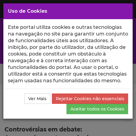
Saltar
para
MENU
Uso de Cookies
o
Conteúdo
Principal
Este portal utiliza cookies e outras tecnologias
na navegação no site para garantir um conjunto
de funcionalidades úteis aos utilizadores. A
inibição, por parte do utilizador, da utilização de
A excelência da investigação e ciência no Iscte
cookies, pode constituir um obstáculo à
navegação e à correta interação com as
funcionalidades do portal. Ao usar o portal, o
Search Button
utilizador está a consentir que estas tecnologias
sejam usadas nas funcionalidades do mesmo.
Ciência_Iscte
Comunicações
Descrição Detalhada
Ver Mais
Rejeitar Cookies não essenciais
da Comunicação
Aceitar todos os Cookies
Comunicação em evento científico
6
Tog
Controvérsias em debate: