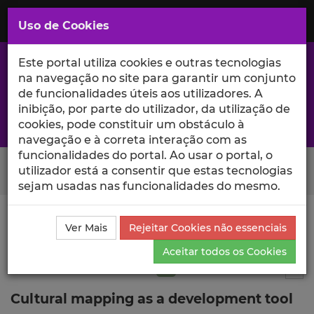
Saltar
para
MENU
Uso de Cookies
o
Conteúdo
Principal
Este portal utiliza cookies e outras tecnologias
na navegação no site para garantir um conjunto
de funcionalidades úteis aos utilizadores. A
inibição, por parte do utilizador, da utilização de
A excelência da investigação e ciência no Iscte
cookies, pode constituir um obstáculo à
navegação e à correta interação com as
funcionalidades do portal. Ao usar o portal, o
Search Button
utilizador está a consentir que estas tecnologias
sejam usadas nas funcionalidades do mesmo.
Ciência_Iscte
Publicações
Descrição Detalhada da
Ver Mais
Rejeitar Cookies não essenciais
Publicação
Aceitar todos os Cookies
Artigo em revista científica
Q2
7
Tog
Cultural mapping as a development tool