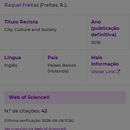
Raquel Freitas
(Freitas, R.);
Título Revista
Ano
(publicação
City, Culture and Society
definitiva)
2016
Língua
País
Mais
Informação
Inglês
Países Baixos
(Holanda)
Visitar Link
Web of Science®
N.º de citações:
42
(Última verificação: 2026-08-08 11:34)
Ver o registo na Web of Science®