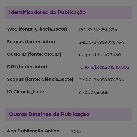
Identificadores da Publicação
WoS (fonte: Ciência_Iscte)
RC:137747251_S24
Scopus (fonte: autor)
2-s2.0-84959876764
Outro ID (fonte: ORCID)
cv-prod-id-477480
DOI (fonte: autor)
10.1016/j.ccs.2015.10.002
Scopus (fonte: Ciência_Iscte)
2-s2.0-84959876764
ID Ciência_Iscte
ci-pub-38366
Outros Detalhes da Publicação
Ano Publicação Online
2015