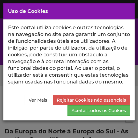
Saltar
para
MENU
Uso de Cookies
o
Conteúdo
Principal
Este portal utiliza cookies e outras tecnologias
na navegação no site para garantir um conjunto
de funcionalidades úteis aos utilizadores. A
inibição, por parte do utilizador, da utilização de
A excelência da investigação e ciência no Iscte
cookies, pode constituir um obstáculo à
navegação e à correta interação com as
funcionalidades do portal. Ao usar o portal, o
Search Button
utilizador está a consentir que estas tecnologias
sejam usadas nas funcionalidades do mesmo.
Ciência_Iscte
Publicações
Descrição Detalhada da
Ver Mais
Rejeitar Cookies não essenciais
Publicação
Aceitar todos os Cookies
Artigo em revista científica
4
Tog
Da Europa do Norte à Europa do Sul - As