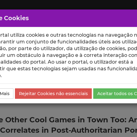
e Cookies
rtal utiliza cookies e outras tecnologias na navegação n
rantir um conjunto de funcionalidades úteis aos utiliza
ção, por parte do utilizador, da utilização de cookies, po
uir um obstáculo à navegação e à correta interação co
scte
ESCOLAS
UNIDADES
alidades do portal. Ao usar o portal, o utilizador está a
ir que estas tecnologias sejam usadas nas funcionalid
.
da Comunicação
 Mais
Rejeitar Cookies não essenciais
Aceitar todos os 
re Other Cool Games in Town Too: A
orrelates in Post-Authoritarian Po