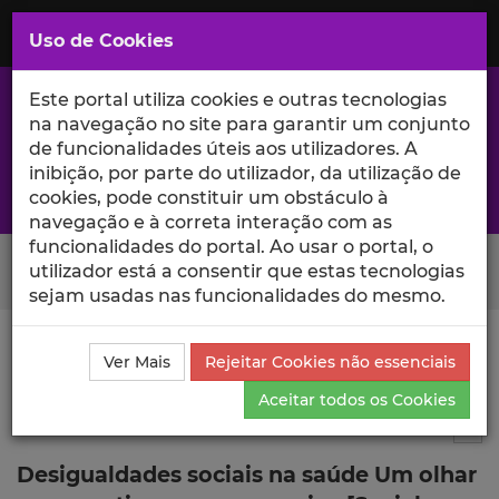
Saltar
para
MENU
Uso de Cookies
o
Conteúdo
Principal
Este portal utiliza cookies e outras tecnologias
na navegação no site para garantir um conjunto
de funcionalidades úteis aos utilizadores. A
inibição, por parte do utilizador, da utilização de
A excelência da investigação e ciência no Iscte
cookies, pode constituir um obstáculo à
navegação e à correta interação com as
funcionalidades do portal. Ao usar o portal, o
Search Button
utilizador está a consentir que estas tecnologias
sejam usadas nas funcionalidades do mesmo.
Ciência_Iscte
Publicações
Descrição Detalhada da
Ver Mais
Rejeitar Cookies não essenciais
Publicação
Aceitar todos os Cookies
Capítulo de livro
5
Tog
Desigualdades sociais na saúde Um olhar