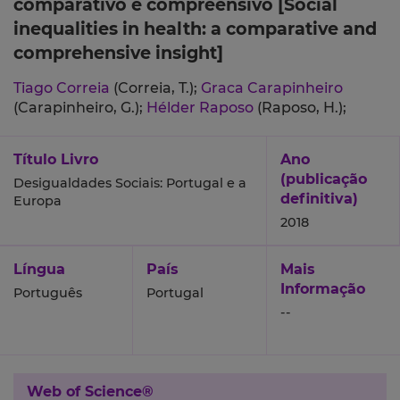
comparativo e compreensivo [Social
inequalities in health: a comparative and
comprehensive insight]
Tiago Correia
(Correia, T.);
Graca Carapinheiro
(Carapinheiro, G.);
Hélder Raposo
(Raposo, H.);
Título Livro
Ano
(publicação
Desigualdades Sociais: Portugal e a
definitiva)
Europa
2018
Língua
País
Mais
Informação
Português
Portugal
--
Web of Science®