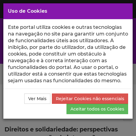
Saltar
para
MENU
Uso de Cookies
o
Conteúdo
Principal
Este portal utiliza cookies e outras tecnologias
na navegação no site para garantir um conjunto
de funcionalidades úteis aos utilizadores. A
inibição, por parte do utilizador, da utilização de
A excelência da investigação e ciência no Iscte
cookies, pode constituir um obstáculo à
navegação e à correta interação com as
funcionalidades do portal. Ao usar o portal, o
Search Button
utilizador está a consentir que estas tecnologias
sejam usadas nas funcionalidades do mesmo.
Ciência_Iscte
Publicações
Descrição Detalhada da
Ver Mais
Rejeitar Cookies não essenciais
Publicação
Aceitar todos os Cookies
Artigo em revista científica
6
Tog
Direitos e solidariedade: perspectivas