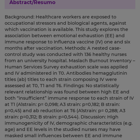
Abstract/Resumo
Background: Healthcare workers are exposed to
occupational stressors and biological agents, against
which vaccination is available. This study explores the
association between emotional exhaustion (EE) and
immune response to Influenza vaccine (IV) one and six
months after vaccination. Methods: A nested case-
control study was conducted with 136 healthy nurses
from an university hospital. Maslach Burnout Inventory –
Human Services Survey exhaustion scale was applied
and IV administered in T0. Antibodies hemagglutinin
titles (ab) titles to each strain composing IV were
assessed at T0, T1 and T6. Findings: No statistically
relevant relationship was found between high EE and
both “insufficient” immune response to each strain of IV
at T1 (A1strain: p= 0,098; A3 strain: p=0,182; B strain:
p=0,45) and ab reduction at T6 (A1strain: p= 0,288; A3
strain: p=0,312; B strain: p=0,544). Discussion: High
immunogenicity of IV, demographic characteristics (e.g.
age) and EE levels in the studied nurses may have
masked small influences between EE and immune