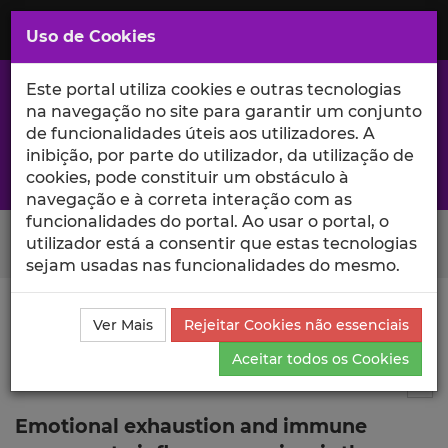
Saltar
para
MENU
Uso de Cookies
o
Conteúdo
Principal
Este portal utiliza cookies e outras tecnologias
na navegação no site para garantir um conjunto
de funcionalidades úteis aos utilizadores. A
inibição, por parte do utilizador, da utilização de
A excelência da investigação e ciência no Iscte
cookies, pode constituir um obstáculo à
navegação e à correta interação com as
funcionalidades do portal. Ao usar o portal, o
Search Button
utilizador está a consentir que estas tecnologias
sejam usadas nas funcionalidades do mesmo.
Ciência_Iscte
Comunicações
Descrição Detalhada
Ver Mais
Rejeitar Cookies não essenciais
da Comunicação
Aceitar todos os Cookies
Comunicação em evento científico
2
Tog
Emotional exhaustion and immune