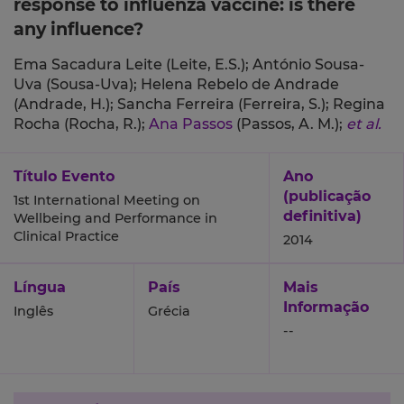
response to influenza vaccine: is there
any influence?
Ema Sacadura Leite (Leite, E.S.);
António Sousa-
Uva (Sousa-Uva);
Helena Rebelo de Andrade
(Andrade, H.);
Sancha Ferreira (Ferreira, S.);
Regina
Rocha (Rocha, R.);
Ana Passos
(Passos, A. M.);
et al.
Título Evento
Ano
(publicação
1st International Meeting on
definitiva)
Wellbeing and Performance in
Clinical Practice
2014
Língua
País
Mais
Informação
Inglês
Grécia
--