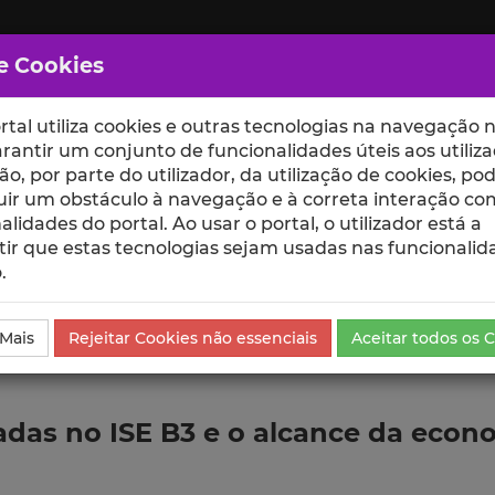
e Cookies
rtal utiliza cookies e outras tecnologias na navegação n
rantir um conjunto de funcionalidades úteis aos utiliza
ção, por parte do utilizador, da utilização de cookies, po
uir um obstáculo à navegação e à correta interação co
scte
ESCOLAS
UNIDADES
alidades do portal. Ao usar o portal, o utilizador está a
ir que estas tecnologias sejam usadas nas funcionalid
.
da Comunicação
 Mais
Rejeitar Cookies não essenciais
Aceitar todos os 
adas no ISE B3 e o alcance da econo