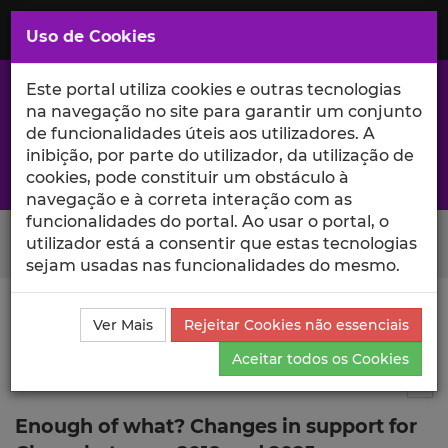
Saltar
para
MENU
Uso de Cookies
o
Conteúdo
Principal
Este portal utiliza cookies e outras tecnologias
na navegação no site para garantir um conjunto
de funcionalidades úteis aos utilizadores. A
inibição, por parte do utilizador, da utilização de
A excelência da investigação e ciência no Iscte
cookies, pode constituir um obstáculo à
navegação e à correta interação com as
funcionalidades do portal. Ao usar o portal, o
Search Button
utilizador está a consentir que estas tecnologias
sejam usadas nas funcionalidades do mesmo.
Ciência_Iscte
Comunicações
Descrição Detalhada
Ver Mais
Rejeitar Cookies não essenciais
da Comunicação
Aceitar todos os Cookies
Comunicação em evento científico
1
Tog
Enough of what? Changes in support for