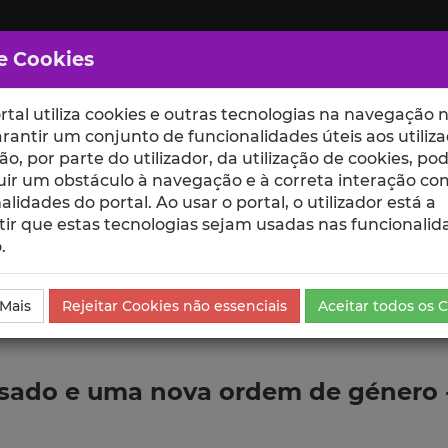
e Cookies
rtal utiliza cookies e outras tecnologias na navegação n
rantir um conjunto de funcionalidades úteis aos utiliza
ção, por parte do utilizador, da utilização de cookies, po
uir um obstáculo à navegação e à correta interação co
scte
ESCOLAS
UNIDADES
alidades do portal. Ao usar o portal, o utilizador está a
ir que estas tecnologias sejam usadas nas funcionalid
.
da Comunicação
 Mais
Rejeitar Cookies não essenciais
Aceitar todos os 
sado e uma nova ordem de género - 