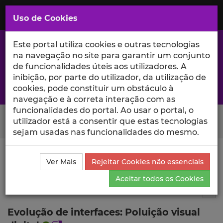
Saltar
para
MENU
Uso de Cookies
o
Conteúdo
Principal
Este portal utiliza cookies e outras tecnologias
na navegação no site para garantir um conjunto
de funcionalidades úteis aos utilizadores. A
inibição, por parte do utilizador, da utilização de
A excelência da investigação e ciência no Iscte
cookies, pode constituir um obstáculo à
navegação e à correta interação com as
funcionalidades do portal. Ao usar o portal, o
Search Button
utilizador está a consentir que estas tecnologias
sejam usadas nas funcionalidades do mesmo.
Ciência_Iscte
Publicações
Descrição Detalhada da
Ver Mais
Rejeitar Cookies não essenciais
Publicação
Aceitar todos os Cookies
Artigo em revista científica
4
Tog
Evolução de interfaces: Poluição visual