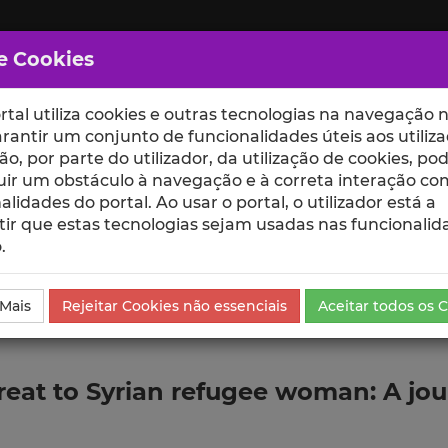
e Cookies
rtal utiliza cookies e outras tecnologias na navegação n
rantir um conjunto de funcionalidades úteis aos utiliza
ção, por parte do utilizador, da utilização de cookies, po
uir um obstáculo à navegação e à correta interação co
scte
ESCOLAS
UNIDADES
alidades do portal. Ao usar o portal, o utilizador está a
ir que estas tecnologias sejam usadas nas funcionalid
.
ublicação
 Mais
Rejeitar Cookies não essenciais
Aceitar todos os 
reat to Syrian refugee woman: A jou