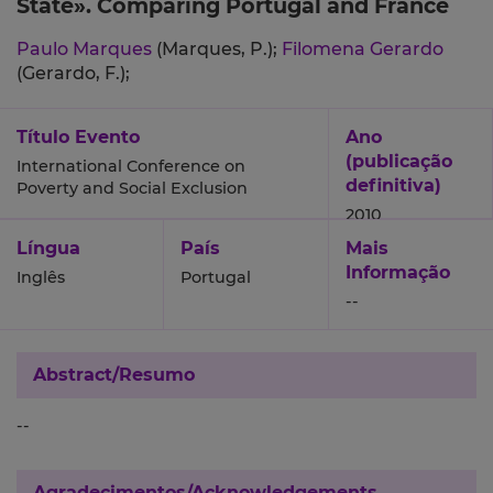
State». Comparing Portugal and France
Paulo Marques
(Marques, P.);
Filomena Gerardo
(Gerardo, F.);
Título Evento
Ano
(publicação
International Conference on
definitiva)
Poverty and Social Exclusion
2010
Língua
País
Mais
Informação
Inglês
Portugal
--
Abstract/Resumo
--
Agradecimentos/Acknowledgements