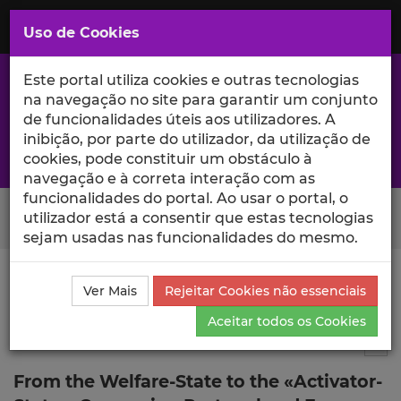
Saltar
para
MENU
Uso de Cookies
o
Conteúdo
Principal
Este portal utiliza cookies e outras tecnologias
na navegação no site para garantir um conjunto
de funcionalidades úteis aos utilizadores. A
inibição, por parte do utilizador, da utilização de
A excelência da investigação e ciência no Iscte
cookies, pode constituir um obstáculo à
navegação e à correta interação com as
funcionalidades do portal. Ao usar o portal, o
Search Button
utilizador está a consentir que estas tecnologias
sejam usadas nas funcionalidades do mesmo.
Ciência_Iscte
Comunicações
Descrição Detalhada
Ver Mais
Rejeitar Cookies não essenciais
da Comunicação
Aceitar todos os Cookies
Comunicação em evento científico
5
Tog
From the Welfare-State to the «Activator-