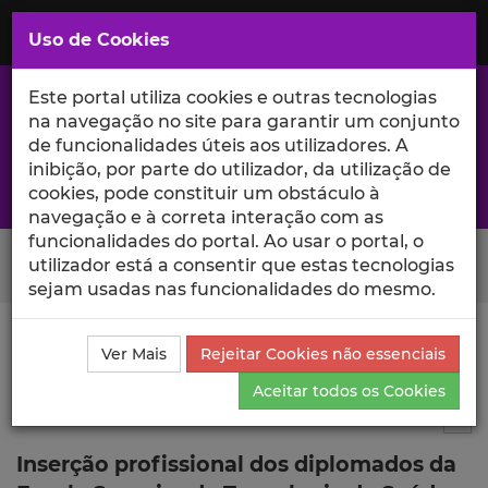
Saltar
para
MENU
Uso de Cookies
o
Conteúdo
Principal
Este portal utiliza cookies e outras tecnologias
na navegação no site para garantir um conjunto
de funcionalidades úteis aos utilizadores. A
inibição, por parte do utilizador, da utilização de
A excelência da investigação e ciência no Iscte
cookies, pode constituir um obstáculo à
navegação e à correta interação com as
funcionalidades do portal. Ao usar o portal, o
Search Button
utilizador está a consentir que estas tecnologias
sejam usadas nas funcionalidades do mesmo.
Ciência_Iscte
Publicações
Descrição Detalhada da
Ver Mais
Rejeitar Cookies não essenciais
Publicação
Aceitar todos os Cookies
Relatório
6
Tog
Inserção profissional dos diplomados da