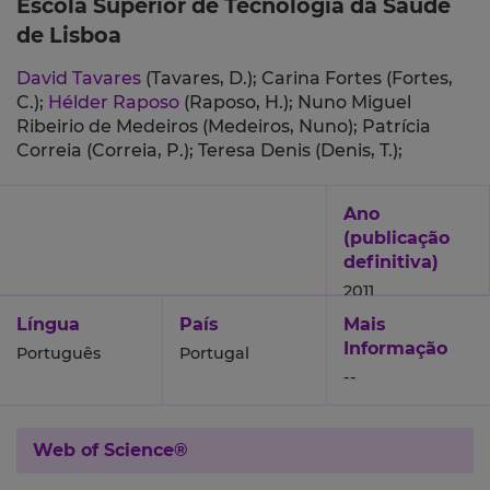
Escola Superior de Tecnologia da Saúde
de Lisboa
David Tavares
(Tavares, D.);
Carina Fortes (Fortes,
C.);
Hélder Raposo
(Raposo, H.);
Nuno Miguel
Ribeirio de Medeiros (Medeiros, Nuno);
Patrícia
Correia (Correia, P.);
Teresa Denis (Denis, T.);
Ano
(publicação
definitiva)
2011
Língua
País
Mais
Informação
Português
Portugal
--
Web of Science®