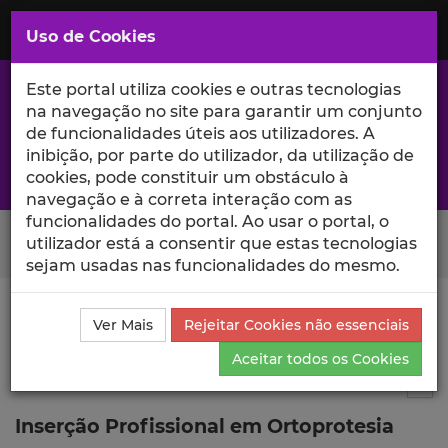
Saltar
para
MENU
Uso de Cookies
o
Conteúdo
Principal
Este portal utiliza cookies e outras tecnologias
na navegação no site para garantir um conjunto
de funcionalidades úteis aos utilizadores. A
inibição, por parte do utilizador, da utilização de
A excelência da investigação e ciência no Iscte
cookies, pode constituir um obstáculo à
navegação e à correta interação com as
funcionalidades do portal. Ao usar o portal, o
Search Button
utilizador está a consentir que estas tecnologias
sejam usadas nas funcionalidades do mesmo.
Ciência_Iscte
Publicações
Descrição Detalhada da
Ver Mais
Rejeitar Cookies não essenciais
Publicação
Aceitar todos os Cookies
Outras publicações
6
Tog
Inserção Profissional em Ortoprotesia