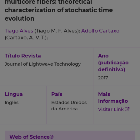
multicore fibers: theoretical
characterization of stochastic time
evolution
Tiago Alves
(Tiago M. F. Alves);
Adolfo Cartaxo
(Cartaxo, A. V. T.);
Título Revista
Ano
(publicação
Journal of Lightwave Technology
definitiva)
2017
Língua
País
Mais
Informação
Inglês
Estados Unidos
da América
Visitar Link
Web of Science®