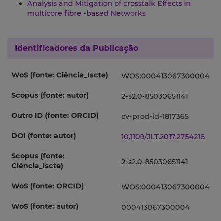
Analysis and Mitigation of crosstalk Effects in
multicore fibre -based Networks
Identificadores da Publicação
WoS (fonte: Ciência_Iscte)
WOS:000413067300004
Scopus (fonte: autor)
2-s2.0-85030651141
Outro ID (fonte: ORCID)
cv-prod-id-1817365
DOI (fonte: autor)
10.1109/JLT.2017.2754218
Scopus (fonte:
2-s2.0-85030651141
Ciência_Iscte)
WoS (fonte: ORCID)
WOS:000413067300004
WoS (fonte: autor)
000413067300004