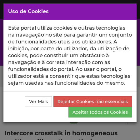
Saltar
para
MENU
Uso de Cookies
o
Conteúdo
Principal
Este portal utiliza cookies e outras tecnologias
na navegação no site para garantir um conjunto
de funcionalidades úteis aos utilizadores. A
inibição, por parte do utilizador, da utilização de
A excelência da investigação e ciência no Iscte
cookies, pode constituir um obstáculo à
navegação e à correta interação com as
funcionalidades do portal. Ao usar o portal, o
Search Button
utilizador está a consentir que estas tecnologias
sejam usadas nas funcionalidades do mesmo.
Ciência_Iscte
Publicações
Descrição Detalhada da
Ver Mais
Rejeitar Cookies não essenciais
Publicação
Aceitar todos os Cookies
Artigo em revista científica
Q1
2
Tog
Intercore crosstalk in homogeneous