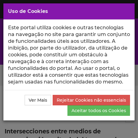
Saltar
para
MENU
Uso de Cookies
o
Conteúdo
Principal
Este portal utiliza cookies e outras tecnologias
na navegação no site para garantir um conjunto
de funcionalidades úteis aos utilizadores. A
inibição, por parte do utilizador, da utilização de
A excelência da investigação e ciência no Iscte
cookies, pode constituir um obstáculo à
navegação e à correta interação com as
funcionalidades do portal. Ao usar o portal, o
Search Button
utilizador está a consentir que estas tecnologias
sejam usadas nas funcionalidades do mesmo.
Ciência_Iscte
Comunicações
Descrição Detalhada
Ver Mais
Rejeitar Cookies não essenciais
da Comunicação
Aceitar todos os Cookies
Comunicação em evento científico
9
Tog
Intersecciones entre medios de