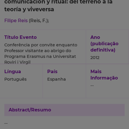
comunicación y ritual: del terreno a la
teoría y viveversa
Filipe Reis
(Reis, F.);
Título Evento
Ano
(publicação
Conferência por convite enquanto
definitiva)
Professor visitante ao abrigo do
Programa Erasmus na Universitat
2012
Roviri i Virgil
Língua
País
Mais
Informação
Português
Espanha
--
Abstract/Resumo
--