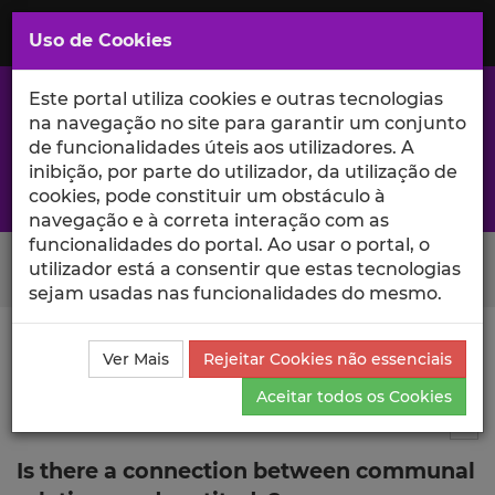
Saltar
para
MENU
Uso de Cookies
o
Conteúdo
Principal
Este portal utiliza cookies e outras tecnologias
na navegação no site para garantir um conjunto
de funcionalidades úteis aos utilizadores. A
inibição, por parte do utilizador, da utilização de
A excelência da investigação e ciência no Iscte
cookies, pode constituir um obstáculo à
navegação e à correta interação com as
funcionalidades do portal. Ao usar o portal, o
Search Button
utilizador está a consentir que estas tecnologias
sejam usadas nas funcionalidades do mesmo.
Ciência_Iscte
Comunicações
Descrição Detalhada
Ver Mais
Rejeitar Cookies não essenciais
da Comunicação
Aceitar todos os Cookies
Comunicação em evento científico
2
Tog
Is there a connection between communal