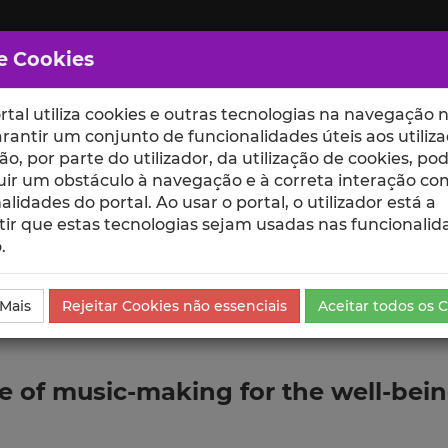
e Cookies
rtal utiliza cookies e outras tecnologias na navegação n
rantir um conjunto de funcionalidades úteis aos utiliza
ção, por parte do utilizador, da utilização de cookies, po
uir um obstáculo à navegação e à correta interação co
scte
ESCOLAS
UNIDADES
alidades do portal. Ao usar o portal, o utilizador está a
ir que estas tecnologias sejam usadas nas funcionalid
.
ublicação
 Mais
Rejeitar Cookies não essenciais
Aceitar todos os 
role of music-making for the well-be