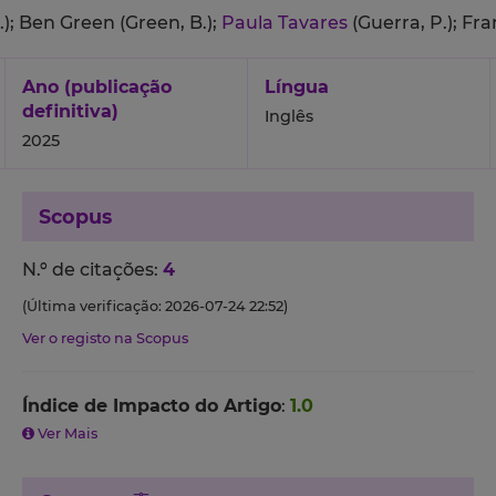
.);
Ben Green (Green, B.);
Paula Tavares
(Guerra, P.);
Fra
Ano (publicação
Língua
definitiva)
Inglês
2025
Scopus
N.º de citações:
4
(Última verificação: 2026-07-24 22:52)
Ver o registo na Scopus
Índice de Impacto do Artigo
:
1.0
Ver Mais