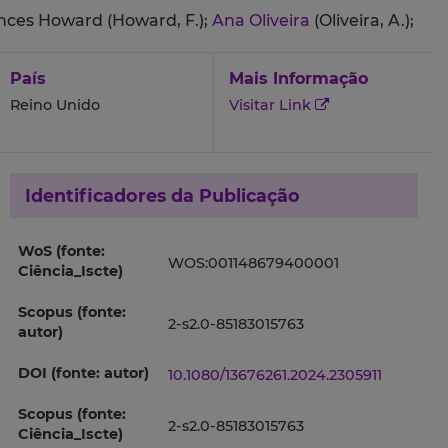
nces Howard (Howard, F.);
Ana Oliveira
(Oliveira, A.);
País
Mais Informação
Reino Unido
Visitar Link
Identificadores da Publicação
WoS (fonte:
WOS:001148679400001
Ciência_Iscte)
Scopus (fonte:
2-s2.0-85183015763
autor)
DOI (fonte: autor)
10.1080/13676261.2024.2305911
Scopus (fonte:
2-s2.0-85183015763
Ciência_Iscte)