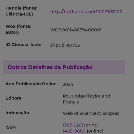
Handle (fonte:
http://hdl.handle.net/10071/31200
Ciência-IUL)
WoS (fonte:
WOS:001148679400001
autor)
ID Ciência_Iscte
ci-pub-101753
Outros Detalhes da Publicação
Ano Publicação Online
2024
Routledge/Taylor and
Editora
Francis
Indexação
Web of Science©; Scopus;
1367-6261
(print)
ISSN
1469-9680
(online)