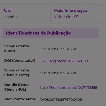
País
Mais Informação
Espanha
Visitar Link
Identificadores da Publicação
Scopus (fonte:
2-s2.0-105029982660
autor)
DOI (fonte: autor)
10.25145/j.pasos.2026.24.009
Scopus (fonte:
2-s2.0-105029982660
Ciência_Iscte)
Handle (fonte:
http://hdl.handle.net/10071/36185
Ciência-IUL)
WoS (fonte: autor)
WOS:001686979700009