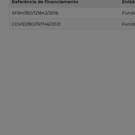
Referência de financiamento
Entid
SFRH/BD/121842/2016
Funda
COVID/BD/151746/2021
Funda