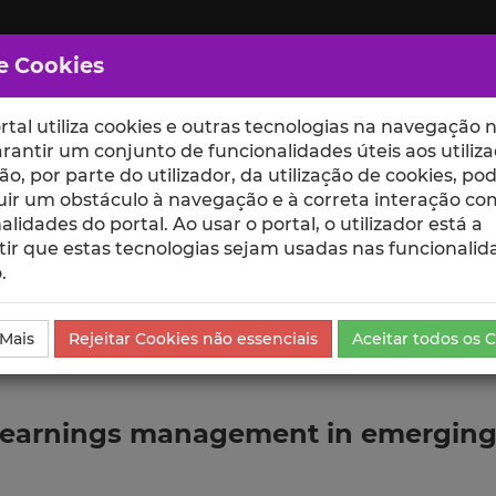
e Cookies
rtal utiliza cookies e outras tecnologias na navegação n
rantir um conjunto de funcionalidades úteis aos utiliza
ção, por parte do utilizador, da utilização de cookies, po
uir um obstáculo à navegação e à correta interação co
scte
ESCOLAS
UNIDADES
alidades do portal. Ao usar o portal, o utilizador está a
ir que estas tecnologias sejam usadas nas funcionalid
.
ublicação
 Mais
Rejeitar Cookies não essenciais
Aceitar todos os 
earnings management in emerging co