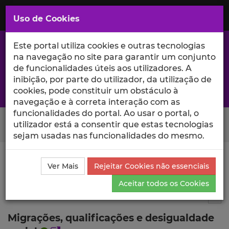
Saltar
para
MENU
Uso de Cookies
o
Conteúdo
Principal
Este portal utiliza cookies e outras tecnologias
na navegação no site para garantir um conjunto
de funcionalidades úteis aos utilizadores. A
inibição, por parte do utilizador, da utilização de
A excelência da investigação e ciência no Iscte
cookies, pode constituir um obstáculo à
navegação e à correta interação com as
funcionalidades do portal. Ao usar o portal, o
Search Button
utilizador está a consentir que estas tecnologias
sejam usadas nas funcionalidades do mesmo.
Ciência_Iscte
Publicações
Descrição Detalhada da
Ver Mais
Rejeitar Cookies não essenciais
Publicação
Aceitar todos os Cookies
Capítulo de livro
6
Tog
Migrações, qualificações e desigualdade