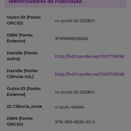
Identificadores da Publicação
Outro ID (fonte:
cv-prod-id-2125841
ORCID)
ISBN (fonte:
9789898536655
Externo)
Handle (fonte:
http://hdl.handle.net/10071/18158
outro)
Handle (fonte:
http://hdl.handle.net/10071/18158
Ciência-IUL)
Outro ID (fonte:
cv-prod-id-2125841
Externo)
ID Ciência_Iscte
ci-pub-46654
ISBN (fonte:
978-989-8536-65-5
ORCID)