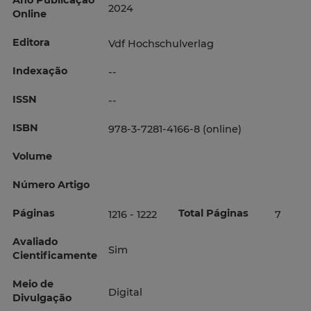
Ano Publicação
2024
Online
Editora
Vdf Hochschulverlag
Indexação
--
ISSN
--
ISBN
978-3-7281-4166-8 (online)
Volume
Número Artigo
Páginas
Total Páginas
1216 - 1222
7
Avaliado
Sim
Cientificamente
Meio de
Digital
Divulgação