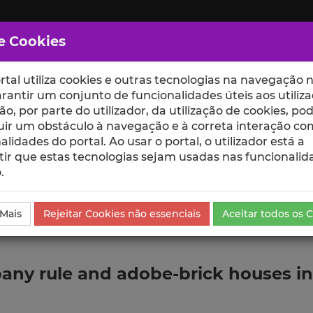
e Cookies
rtal utiliza cookies e outras tecnologias na navegação n
rantir um conjunto de funcionalidades úteis aos utiliza
ção, por parte do utilizador, da utilização de cookies, po
uir um obstáculo à navegação e à correta interação co
scte
ESCOLAS
UNIDADES
alidades do portal. Ao usar o portal, o utilizador está a
ir que estas tecnologias sejam usadas nas funcionalid
.
ublicação
 Mais
Rejeitar Cookies não essenciais
Aceitar todos os 
any rule and adobe-brick houses in 