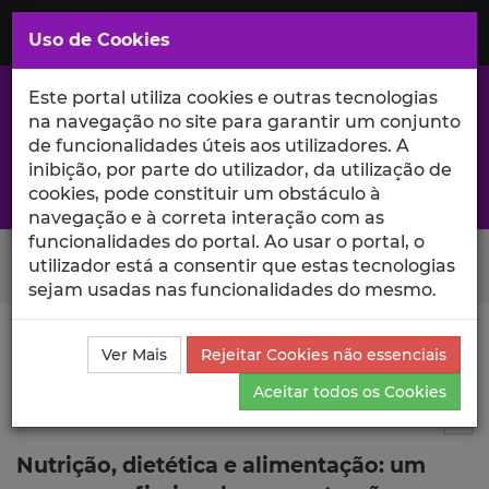
Saltar
para
MENU
Uso de Cookies
o
Conteúdo
Principal
Este portal utiliza cookies e outras tecnologias
na navegação no site para garantir um conjunto
de funcionalidades úteis aos utilizadores. A
inibição, por parte do utilizador, da utilização de
A excelência da investigação e ciência no Iscte
cookies, pode constituir um obstáculo à
navegação e à correta interação com as
funcionalidades do portal. Ao usar o portal, o
Search Button
utilizador está a consentir que estas tecnologias
sejam usadas nas funcionalidades do mesmo.
Ciência_Iscte
Publicações
Descrição Detalhada da
Ver Mais
Rejeitar Cookies não essenciais
Publicação
Aceitar todos os Cookies
Relatório
3
Tog
Nutrição, dietética e alimentação: um