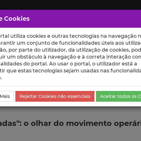
e Cookies
rtal utiliza cookies e outras tecnologias na navegação n
rantir um conjunto de funcionalidades úteis aos utiliza
ção, por parte do utilizador, da utilização de cookies, po
uir um obstáculo à navegação e à correta interação co
scte
ESCOLAS
UNIDADES
alidades do portal. Ao usar o portal, o utilizador está a
ir que estas tecnologias sejam usadas nas funcionalid
.
da Comunicação
 Mais
Rejeitar Cookies não essenciais
Aceitar todos os 
adas": o olhar do movimento operário