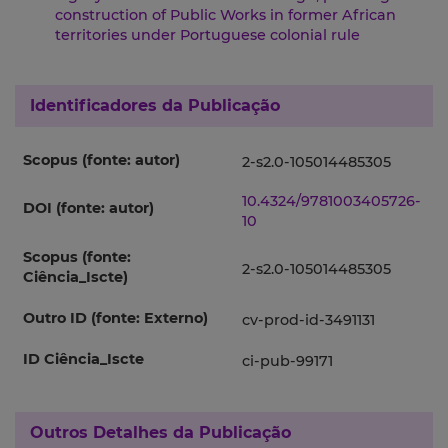
construction of Public Works in former African
territories under Portuguese colonial rule
Identificadores da Publicação
Scopus (fonte: autor)
2-s2.0-105014485305
10.4324/9781003405726-
DOI (fonte: autor)
10
Scopus (fonte:
2-s2.0-105014485305
Ciência_Iscte)
Outro ID (fonte: Externo)
cv-prod-id-3491131
ID Ciência_Iscte
ci-pub-99171
Outros Detalhes da Publicação