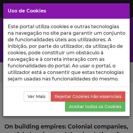
Saltar
para
MENU
Uso de Cookies
o
Conteúdo
Principal
Este portal utiliza cookies e outras tecnologias
na navegação no site para garantir um conjunto
de funcionalidades úteis aos utilizadores. A
inibição, por parte do utilizador, da utilização de
A excelência da investigação e ciência no Iscte
cookies, pode constituir um obstáculo à
navegação e à correta interação com as
funcionalidades do portal. Ao usar o portal, o
Search Button
utilizador está a consentir que estas tecnologias
sejam usadas nas funcionalidades do mesmo.
Ciência_Iscte
Publicações
Descrição Detalhada da
Ver Mais
Rejeitar Cookies não essenciais
Publicação
Aceitar todos os Cookies
Capítulo de livro
4
Tog
On building empires: Colonial companies,