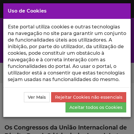
Saltar
para
MENU
Uso de Cookies
o
Conteúdo
Principal
Este portal utiliza cookies e outras tecnologias
na navegação no site para garantir um conjunto
de funcionalidades úteis aos utilizadores. A
inibição, por parte do utilizador, da utilização de
A excelência da investigação e ciência no Iscte
cookies, pode constituir um obstáculo à
navegação e à correta interação com as
funcionalidades do portal. Ao usar o portal, o
Search Button
utilizador está a consentir que estas tecnologias
sejam usadas nas funcionalidades do mesmo.
Ciência_Iscte
Comunicações
Descrição Detalhada
Ver Mais
Rejeitar Cookies não essenciais
da Comunicação
Aceitar todos os Cookies
Comunicação em evento científico
2
Tog
Os Congressos da União Internacional de