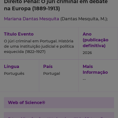
Direito Penal: O júri criminal em debate
na Europa (1889-1913)
Mariana Dantas Mesquita
(Dantas Mesquita, M.);
Título Evento
Ano
(publicação
O júri criminal em Portugal. História
definitiva)
de uma instituição judicial e política
esquecida (1822–1927)
2026
Língua
País
Mais
Informação
Português
Portugal
--
Web of Science®