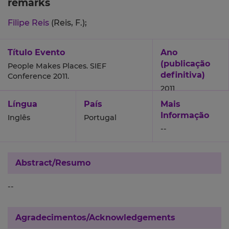
remarks
Filipe Reis
(Reis, F.);
Título Evento
Ano
(publicação
People Makes Places. SIEF
definitiva)
Conference 2011.
2011
Língua
País
Mais
Informação
Inglês
Portugal
--
Abstract/Resumo
--
Agradecimentos/Acknowledgements