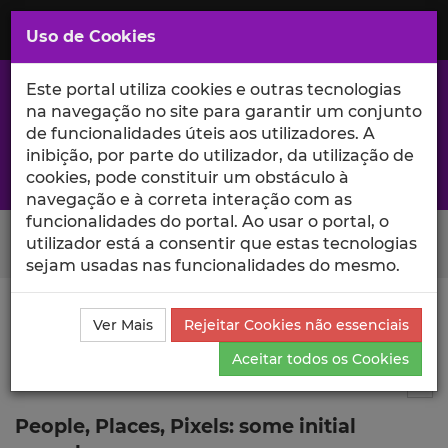
Saltar
para
MENU
Uso de Cookies
o
Conteúdo
Principal
Este portal utiliza cookies e outras tecnologias
na navegação no site para garantir um conjunto
de funcionalidades úteis aos utilizadores. A
inibição, por parte do utilizador, da utilização de
A excelência da investigação e ciência no Iscte
cookies, pode constituir um obstáculo à
navegação e à correta interação com as
funcionalidades do portal. Ao usar o portal, o
Search Button
utilizador está a consentir que estas tecnologias
sejam usadas nas funcionalidades do mesmo.
Ciência_Iscte
Comunicações
Descrição Detalhada
Ver Mais
Rejeitar Cookies não essenciais
da Comunicação
Aceitar todos os Cookies
Comunicação em evento científico
7
Tog
People, Places, Pixels: some initial