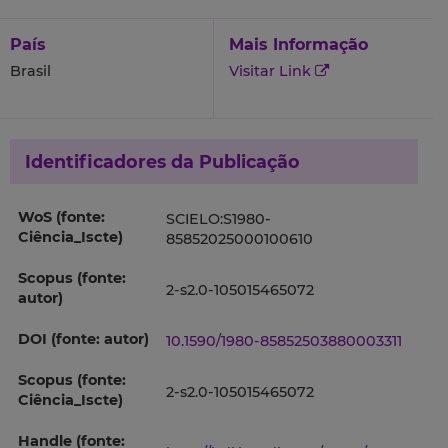
País
Mais Informação
Brasil
Visitar Link
Identificadores da Publicação
WoS (fonte:
SCIELO:S1980-
Ciência_Iscte)
85852025000100610
Scopus (fonte:
2-s2.0-105015465072
autor)
DOI (fonte: autor)
10.1590/1980-85852503880003311
Scopus (fonte:
2-s2.0-105015465072
Ciência_Iscte)
Handle (fonte: