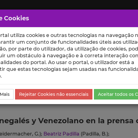
e Cookies
rtal utiliza cookies e outras tecnologias na navegação n
rantir um conjunto de funcionalidades úteis aos utiliza
ção, por parte do utilizador, da utilização de cookies, po
uir um obstáculo à navegação e à correta interação co
scte
ESCOLAS
UNIDADES
alidades do portal. Ao usar o portal, o utilizador está a
ir que estas tecnologias sejam usadas nas funcionalid
.
ublicação
 Mais
Rejeitar Cookies não essenciais
Aceitar todos os 
negalés y Venezolano en la prensa 
eidermacher, G.);
Beatriz Padilla
(Padilla, B.);