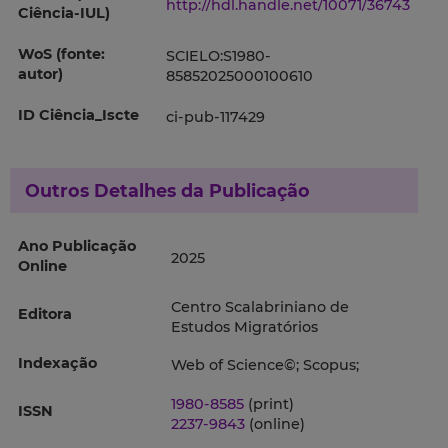
http://hdl.handle.net/10071/36743
Ciência-IUL)
WoS (fonte:
SCIELO:S1980-
autor)
85852025000100610
ID Ciência_Iscte
ci-pub-117429
Outros Detalhes da Publicação
Ano Publicação
2025
Online
Centro Scalabriniano de
Editora
Estudos Migratórios
Indexação
Web of Science©; Scopus;
1980-8585
(print)
ISSN
2237-9843
(online)