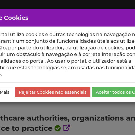
e Cookies
rtal utiliza cookies e outras tecnologias na navegação n
rantir um conjunto de funcionalidades úteis aos utiliza
ção, por parte do utilizador, da utilização de cookies, po
uir um obstáculo à navegação e à correta interação co
scte
ESCOLAS
UNIDADES
alidades do portal. Ao usar o portal, o utilizador está a
ir que estas tecnologias sejam usadas nas funcionalid
.
ublicação
 Mais
Rejeitar Cookies não essenciais
Aceitar todos os 
hcare authorities, organizations a
ce to practice