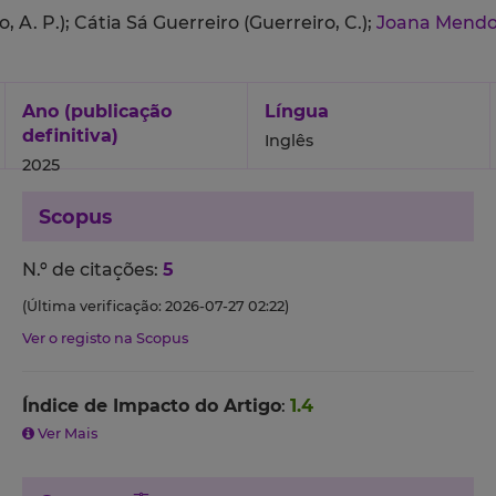
o, A. P.);
Cátia Sá Guerreiro (Guerreiro, C.);
Joana Mend
Ano (publicação
Língua
definitiva)
Inglês
2025
Scopus
N.º de citações:
5
(Última verificação: 2026-07-27 02:22)
Ver o registo na Scopus
Índice de Impacto do Artigo
:
1.4
Ver Mais