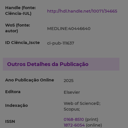
Handle (fonte:
http://hdl.handle.net/10071/34665
Ciência-IUL)
WoS (fonte:
MEDLINE:40446640
autor)
ID Ciência_Iscte
ci-pub-111637
Outros Detalhes da Publicação
Ano Publicação Online
2025
Editora
Elsevier
Web of Science©;
Indexação
Scopus;
0168-8510
(print)
ISSN
1872-6054
(online)