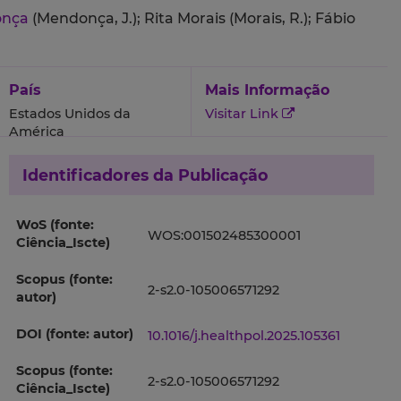
onça
(Mendonça, J.);
Rita Morais (Morais, R.);
Fábio
País
Mais Informação
Estados Unidos da
Visitar Link
América
Identificadores da Publicação
WoS (fonte:
WOS:001502485300001
Ciência_Iscte)
Scopus (fonte:
2-s2.0-105006571292
autor)
DOI (fonte: autor)
10.1016/j.healthpol.2025.105361
Scopus (fonte:
2-s2.0-105006571292
Ciência_Iscte)