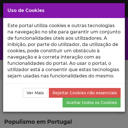
Saltar
para
MENU
Uso de Cookies
o
Conteúdo
Principal
Este portal utiliza cookies e outras tecnologias
na navegação no site para garantir um conjunto
de funcionalidades úteis aos utilizadores. A
inibição, por parte do utilizador, da utilização de
A excelência da investigação e ciência no Iscte
cookies, pode constituir um obstáculo à
navegação e à correta interação com as
funcionalidades do portal. Ao usar o portal, o
Search Button
utilizador está a consentir que estas tecnologias
sejam usadas nas funcionalidades do mesmo.
Ciência_Iscte
Publicações
Descrição Detalhada da
Ver Mais
Rejeitar Cookies não essenciais
Publicação
Aceitar todos os Cookies
Working paper
1
Tog
Populismo em Portugal