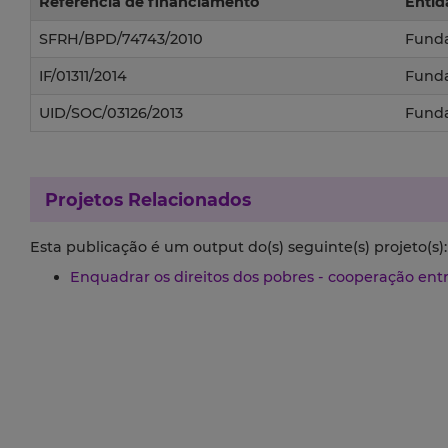
Referência de financiamento
Entid
SFRH/BPD/74743/2010
Funda
IF/01311/2014
Funda
UID/SOC/03126/2013
Funda
Projetos Relacionados
Esta publicação é um output do(s) seguinte(s) projeto(s):
Enquadrar os direitos dos pobres - cooperação entr