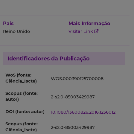
País
Mais Informação
Reino Unido
Visitar Link
Identificadores da Publicação
WoS (fonte:
WOS:000390125700008
Ciência_Iscte)
Scopus (fonte:
2-s2.0-85003429987
autor)
DOI (fonte: autor)
10.1080/13600826.2016.1236012
Scopus (fonte:
2-s2.0-85003429987
Ciência_Iscte)