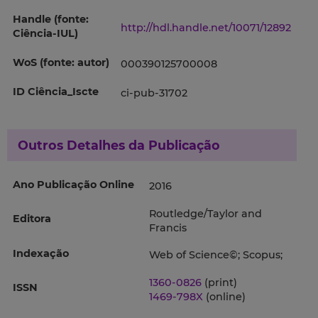
Handle (fonte:
http://hdl.handle.net/10071/12892
Ciência-IUL)
WoS (fonte: autor)
000390125700008
ID Ciência_Iscte
ci-pub-31702
Outros Detalhes da Publicação
Ano Publicação Online
2016
Routledge/Taylor and
Editora
Francis
Indexação
Web of Science©; Scopus;
1360-0826
(print)
ISSN
1469-798X
(online)