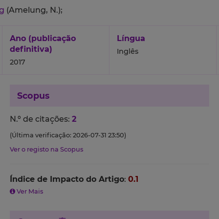
ng
(Amelung, N.);
Ano (publicação
Língua
definitiva)
Inglês
2017
Scopus
N.º de citações:
2
(Última verificação: 2026-07-31 23:50)
Ver o registo na Scopus
Índice de Impacto do Artigo
:
0.1
Ver Mais