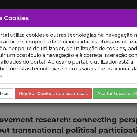
e Cookies
rtal utiliza cookies e outras tecnologias na navegação n
rantir um conjunto de funcionalidades úteis aos utiliza
ção, por parte do utilizador, da utilização de cookies, po
uir um obstáculo à navegação e à correta interação co
scte
ESCOLAS
UNIDADES
alidades do portal. Ao usar o portal, o utilizador está a
ir que estas tecnologias sejam usadas nas funcionalid
.
ublicação
 Mais
Rejeitar Cookies não essenciais
Aceitar todos os 
movement research: connecting pers
t transnational political participa