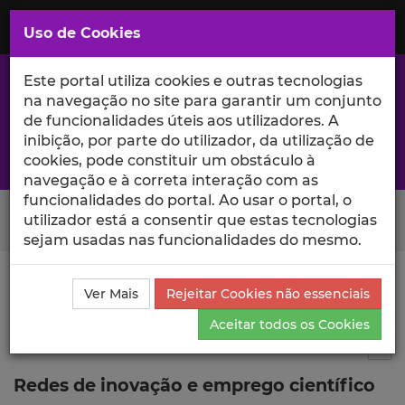
Saltar
para
MENU
Uso de Cookies
o
Conteúdo
Principal
Este portal utiliza cookies e outras tecnologias
na navegação no site para garantir um conjunto
de funcionalidades úteis aos utilizadores. A
inibição, por parte do utilizador, da utilização de
A excelência da investigação e ciência no Iscte
cookies, pode constituir um obstáculo à
navegação e à correta interação com as
funcionalidades do portal. Ao usar o portal, o
Search Button
utilizador está a consentir que estas tecnologias
sejam usadas nas funcionalidades do mesmo.
Ciência_Iscte
Publicações
Descrição Detalhada da
Ver Mais
Rejeitar Cookies não essenciais
Publicação
Aceitar todos os Cookies
Relatório
6
Tog
Redes de inovação e emprego científico