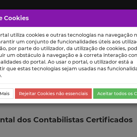
e Cookies
rtal utiliza cookies e outras tecnologias na navegação n
rantir um conjunto de funcionalidades úteis aos utiliza
ção, por parte do utilizador, da utilização de cookies, po
uir um obstáculo à navegação e à correta interação co
scte
ESCOLAS
UNIDADES
alidades do portal. Ao usar o portal, o utilizador está a
ir que estas tecnologias sejam usadas nas funcionalid
.
ublicação
 Mais
Rejeitar Cookies não essenciais
Aceitar todos os 
tal dos Contabilistas Certificados