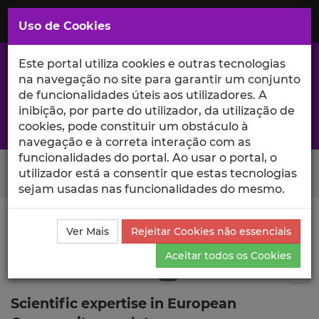
Saltar
para
MENU
Uso de Cookies
o
Conteúdo
Principal
Este portal utiliza cookies e outras tecnologias
na navegação no site para garantir um conjunto
de funcionalidades úteis aos utilizadores. A
inibição, por parte do utilizador, da utilização de
A excelência da investigação e ciência no Iscte
cookies, pode constituir um obstáculo à
navegação e à correta interação com as
funcionalidades do portal. Ao usar o portal, o
Search Button
utilizador está a consentir que estas tecnologias
sejam usadas nas funcionalidades do mesmo.
Ciência_Iscte
Publicações
Descrição Detalhada da
Ver Mais
Rejeitar Cookies não essenciais
Publicação
Aceitar todos os Cookies
Artigo em revista científica
Q1
8
Tog
Scientific expertise in European