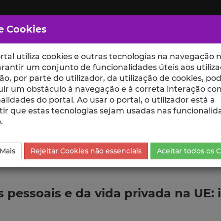
e Cookies
rtal utiliza cookies e outras tecnologias na navegação n
rantir um conjunto de funcionalidades úteis aos utiliza
ção, por parte do utilizador, da utilização de cookies, po
uir um obstáculo à navegação e à correta interação co
scte
ESCOLAS
UNIDADES
alidades do portal. Ao usar o portal, o utilizador está a
ir que estas tecnologias sejam usadas nas funcionalid
.
da Comunicação
 Mais
Rejeitar Cookies não essenciais
Aceitar todos os 
 pessoais e da vida privada na UE: