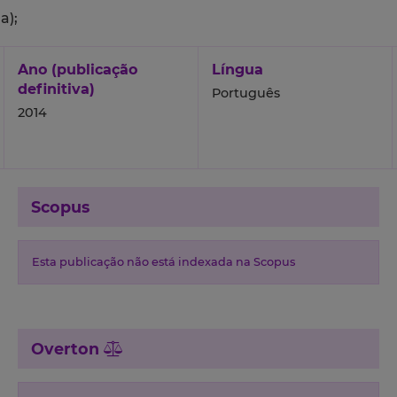
a);
Ano (publicação
Língua
definitiva)
Português
2014
Scopus
Esta publicação não está indexada na Scopus
Overton