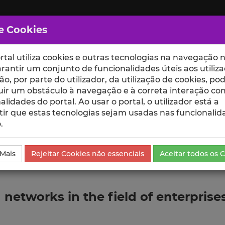
e Cookies
rtal utiliza cookies e outras tecnologias na navegação n
rantir um conjunto de funcionalidades úteis aos utiliza
ção, por parte do utilizador, da utilização de cookies, po
uir um obstáculo à navegação e à correta interação co
scte
ESCOLAS
UNIDADES
alidades do portal. Ao usar o portal, o utilizador está a
ir que estas tecnologias sejam usadas nas funcionalid
.
da Comunicação
 Mais
Rejeitar Cookies não essenciais
Aceitar todos os 
networks in the field of enterprise