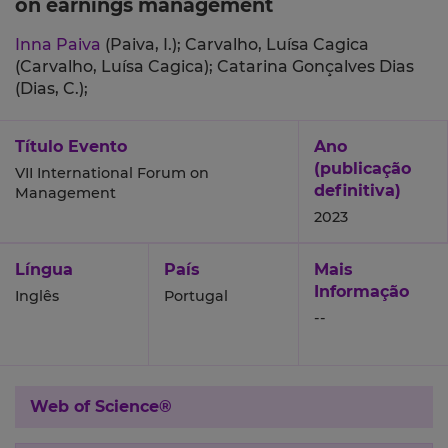
on earnings management
Inna Paiva
(Paiva, I.);
Carvalho, Luísa Cagica
(Carvalho, Luísa Cagica);
Catarina Gonçalves Dias
(Dias, C.);
Título Evento
Ano
(publicação
VII International Forum on
definitiva)
Management
2023
Língua
País
Mais
Informação
Inglês
Portugal
--
Web of Science®