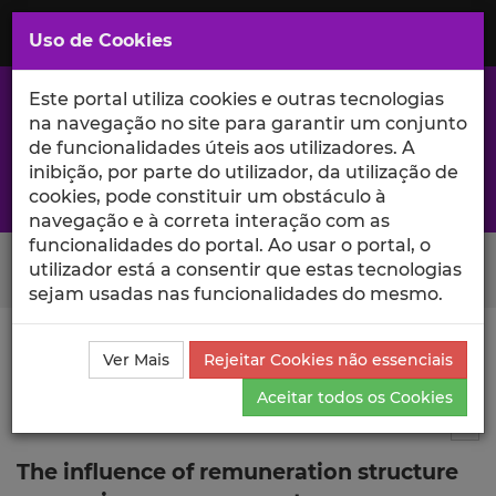
Saltar
para
MENU
Uso de Cookies
o
Conteúdo
Principal
Este portal utiliza cookies e outras tecnologias
na navegação no site para garantir um conjunto
de funcionalidades úteis aos utilizadores. A
inibição, por parte do utilizador, da utilização de
A excelência da investigação e ciência no Iscte
cookies, pode constituir um obstáculo à
navegação e à correta interação com as
funcionalidades do portal. Ao usar o portal, o
Search Button
utilizador está a consentir que estas tecnologias
sejam usadas nas funcionalidades do mesmo.
Ciência_Iscte
Comunicações
Descrição Detalhada
Ver Mais
Rejeitar Cookies não essenciais
da Comunicação
Aceitar todos os Cookies
Comunicação em evento científico
2
Tog
The influence of remuneration structure