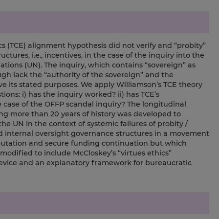
 (TCE) alignment hypothesis did not verify and “probity”
tures, i.e., incentives, in the case of the inquiry into the
ions (UN). The inquiry, which contains “sovereign” as
ugh lack the “authority of the sovereign” and the
eve its stated purposes. We apply Williamson’s TCE theory
tions: i) has the inquiry worked? ii) has TCE’s
e case of the OFFP scandal inquiry? The longitudinal
ring more than 20 years of history was developed to
he UN in the context of systemic failures of probity /
ed internal oversight governance structures in a movement
putation and secure funding continuation but which
 modified to include McCloskey’s “virtues ethics”
device and an explanatory framework for bureaucratic