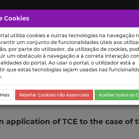
e Cookies
rtal utiliza cookies e outras tecnologias na navegação n
rantir um conjunto de funcionalidades úteis aos utiliza
ção, por parte do utilizador, da utilização de cookies, po
uir um obstáculo à navegação e à correta interação co
scte
ESCOLAS
UNIDADES
alidades do portal. Ao usar o portal, o utilizador está a
ir que estas tecnologias sejam usadas nas funcionalid
.
da Comunicação
 Mais
Rejeitar Cookies não essenciais
Aceitar todos os 
 application of TCE to the case of 