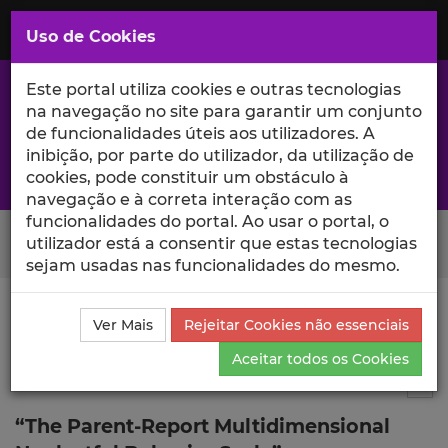
Saltar
para
MENU
Uso de Cookies
o
Conteúdo
Principal
Este portal utiliza cookies e outras tecnologias
na navegação no site para garantir um conjunto
de funcionalidades úteis aos utilizadores. A
inibição, por parte do utilizador, da utilização de
A excelência da investigação e ciência no Iscte
cookies, pode constituir um obstáculo à
navegação e à correta interação com as
funcionalidades do portal. Ao usar o portal, o
Search Button
utilizador está a consentir que estas tecnologias
sejam usadas nas funcionalidades do mesmo.
Ciência_Iscte
Comunicações
Descrição Detalhada
Ver Mais
Rejeitar Cookies não essenciais
da Comunicação
Aceitar todos os Cookies
Comunicação em evento científico
9
Tog
“The Parent-Report Multidimensional