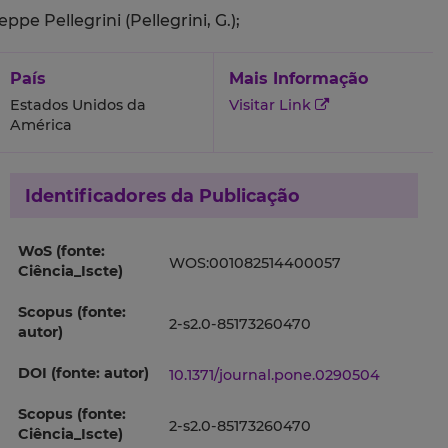
eppe Pellegrini (Pellegrini, G.);
País
Mais Informação
Estados Unidos da
Visitar Link
América
Identificadores da Publicação
WoS (fonte:
WOS:001082514400057
Ciência_Iscte)
Scopus (fonte:
2-s2.0-85173260470
autor)
DOI (fonte: autor)
10.1371/journal.pone.0290504
Scopus (fonte:
2-s2.0-85173260470
Ciência_Iscte)