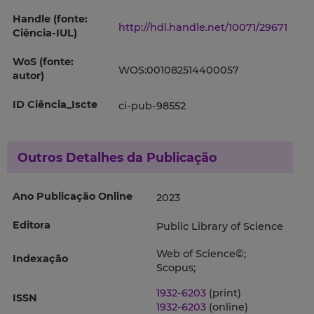
Handle (fonte:
http://hdl.handle.net/10071/29671
Ciência-IUL)
WoS (fonte:
WOS:001082514400057
autor)
ID Ciência_Iscte
ci-pub-98552
Outros Detalhes da Publicação
Ano Publicação Online
2023
Editora
Public Library of Science
Web of Science©;
Indexação
Scopus;
1932-6203
(print)
ISSN
1932-6203
(online)