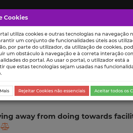
e Cookies
rtal utiliza cookies e outras tecnologias na navegação n
rantir um conjunto de funcionalidades úteis aos utiliza
ção, por parte do utilizador, da utilização de cookies, po
uir um obstáculo à navegação e à correta interação co
scte
ESCOLAS
UNIDADES
alidades do portal. Ao usar o portal, o utilizador está a
ir que estas tecnologias sejam usadas nas funcionalid
.
ublicação
 Mais
Rejeitar Cookies não essenciais
Aceitar todos os 
oving away from doing towards facil