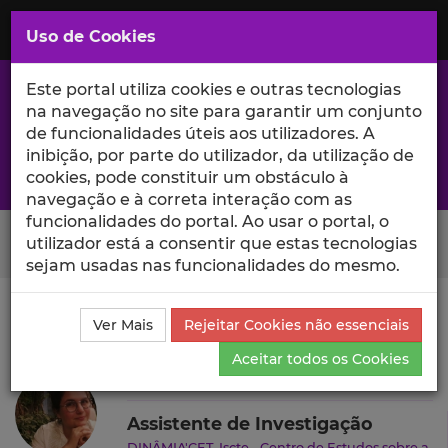
Saltar
para
MENU
Uso de Cookies
o
Conteúdo
Principal
Este portal utiliza cookies e outras tecnologias
na navegação no site para garantir um conjunto
de funcionalidades úteis aos utilizadores. A
inibição, por parte do utilizador, da utilização de
A excelência da investigação e ciência no Iscte
cookies, pode constituir um obstáculo à
navegação e à correta interação com as
funcionalidades do portal. Ao usar o portal, o
Search Button
utilizador está a consentir que estas tecnologias
sejam usadas nas funcionalidades do mesmo.
Ciência_Iscte
Autores
Amarílis Felizes
Outras
Ver Mais
Rejeitar Cookies não essenciais
Atividades
Aceitar todos os Cookies
Amarílis Felizes
Assistente de Investigação
DINÂMIA'CET-Iscte - Centro de Estudos sobre a