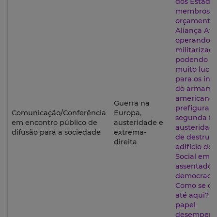
dos Estado
membros p
orçamento
Aliança Atlâ
operando 
militarizaç
podendo se
muito lucra
para os indu
do armame
americanos
Guerra na
prefigura 
Comunicação/Conferência
Europa,
segunda fa
em encontro público de
austeridade e
austeridad
difusão para a sociedade
extrema-
de destruir
direita
edifício do
Social em 
assentado 
democracia
Como se c
até aqui? 
papel
desempenh