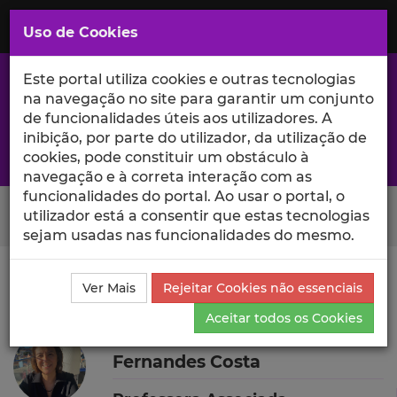
Saltar
para
MENU
Uso de Cookies
o
Conteúdo
Principal
Este portal utiliza cookies e outras tecnologias
na navegação no site para garantir um conjunto
de funcionalidades úteis aos utilizadores. A
inibição, por parte do utilizador, da utilização de
A excelência da investigação e ciência no Iscte
cookies, pode constituir um obstáculo à
navegação e à correta interação com as
funcionalidades do portal. Ao usar o portal, o
Search Button
utilizador está a consentir que estas tecnologias
sejam usadas nas funcionalidades do mesmo.
Ciência_Iscte
Autores
Ana Cristina Narciso
Ver Mais
Rejeitar Cookies não essenciais
Fernandes Costa
Outras Atividades
Aceitar todos os Cookies
Ana Cristina Narciso
Fernandes Costa