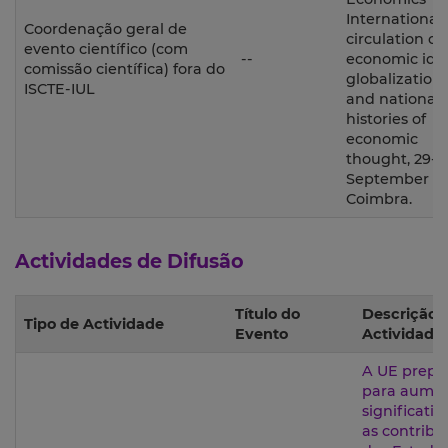
International
Coordenação geral de
circulation of
evento científico (com
--
economic ide
comissão científica) fora do
globalization
ISCTE-IUL
and national
histories of
economic
thought, 29-3
September 20
Coimbra.
Actividades de Difusão
Título do
Descrição 
Tipo de Actividade
Evento
Actividade
A UE prepa
para aume
significati
as contribu