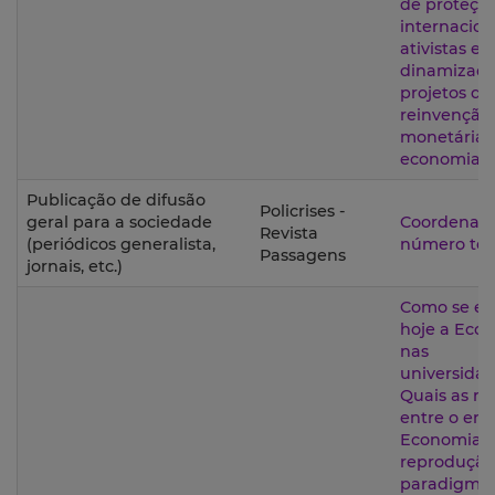
de proteçã
internacion
ativistas e
dinamizado
projetos de
reinvenção
monetária 
economia ci
Publicação de difusão
Policrises -
geral para a sociedade
Coordenaç
Revista
(periódicos generalista,
número tem
Passagens
jornais, etc.)
Como se en
hoje a Eco
nas
universida
Quais as re
entre o ens
Economia, 
reprodução
paradigma