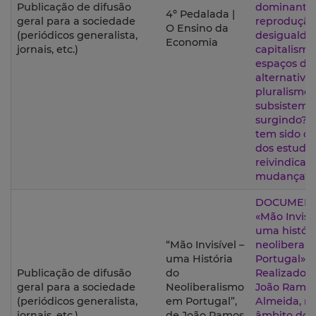
Publicação de difusão
dominante 
4º Pedalada |
geral para a sociedade
reprodução
O Ensino da
(periódicos generalista,
desigualda
Economia
jornais, etc.)
capitalism
espaços de
alternativa 
pluralismo
subsistem 
surgindo? 
tem sido o 
dos estuda
reivindicaç
mudança?
DOCUMENT
«Mão Invisív
uma históri
“Mão Invisível –
neoliberal
uma História
Portugal» |
Publicação de difusão
do
Realizado p
geral para a sociedade
Neoliberalismo
João Ramos
(periódicos generalista,
em Portugal”,
Almeida, n
jornais, etc.)
de João Ramos
âmbito do 