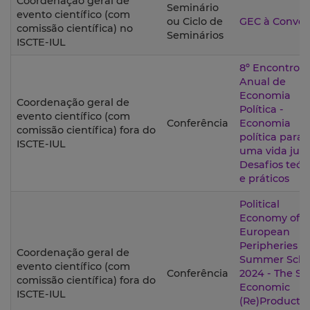
Coordenação geral de
Seminário
evento científico (com
ou Ciclo de
GEC à Conver
comissão científica) no
Seminários
ISCTE-IUL
8º Encontro
Anual de
Economia
Coordenação geral de
Política -
evento científico (com
Conferência
Economia
comissão científica) fora do
política para
ISCTE-IUL
uma vida just
Desafios teór
e práticos
Political
Economy of t
European
Peripheries
Coordenação geral de
Summer Scho
evento científico (com
Conferência
2024 - The So
comissão científica) fora do
Economic
ISCTE-IUL
(Re)Producti