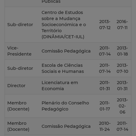
Públicas
Centro de Estudos
sobre a Mudança
2013-
2016-
Sub-diretor
Socioeconómica e o
07-12
07-11
Território
(DINÂMIA/CET-IUL)
Vice-
2011-
2013-
Comissão Pedagógica
Presidente
07-14
01-18
Escola de Ciências
2011-
2013-
Sub-diretor
Sociais e Humanas
07-14
07-10
Licenciatura em
2011-
2013-
Director
Economia
01-31
01-31
2013-
Membro
Plenário do Conselho
2011-
02-
(Docente)
Pedagógico
01-17
06
Membro
2010-
2011-
Comissão Pedagógica
(Docente)
11-24
07-14