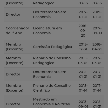
(Docente)
Pedagógico
03-16
03-16
Doutoramento em
2017-
2019-
Director
Economia
01-31
01-31
2016-
Coordenador
Licenciatura em
2017-
09-
do 1º Ano
Economia
09-19
20
Membro
2015-
2018-
Comissão Pedagógica
(Docente)
12-31
04-25
Membro
Plenário do Conselho
2015-
2017-
(Docente)
Pedagógico
03-05
03-05
Doutoramento em
2015-
2017-
Director
Economia
01-31
01-31
Membro
Plenário do Conselho
2015-
2017-
(Docente)
Científico
01-14
01-14
Mestrado em
2013-
2015-
Director
Economia e Políticas
09-01
01-31