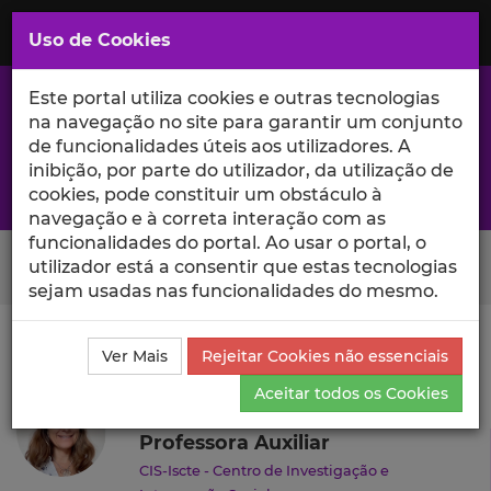
Saltar
para
MENU
Uso de Cookies
o
Conteúdo
Principal
Este portal utiliza cookies e outras tecnologias
na navegação no site para garantir um conjunto
de funcionalidades úteis aos utilizadores. A
inibição, por parte do utilizador, da utilização de
A excelência da investigação e ciência no Iscte
cookies, pode constituir um obstáculo à
navegação e à correta interação com as
funcionalidades do portal. Ao usar o portal, o
Search Button
utilizador está a consentir que estas tecnologias
sejam usadas nas funcionalidades do mesmo.
Ciência_Iscte
Autores
Ana Maria Abreu
Currículo
Ver Mais
Rejeitar Cookies não essenciais
Ana Maria Abreu
Aceitar todos os Cookies
Professora Auxiliar
CIS-Iscte - Centro de Investigação e