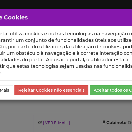
e Cookies
rtal utiliza cookies e outras tecnologias na navegação n
rantir um conjunto de funcionalidades úteis aos utiliza
ção, por parte do utilizador, da utilização de cookies, po
uir um obstáculo à navegação e à correta interação co
scte
ESCOLAS
UNIDADES
alidades do portal. Ao usar o portal, o utilizador está a
ir que estas tecnologias sejam usadas nas funcionalid
.
ientações
 Mais
Rejeitar Cookies não essenciais
Aceitar todos os 
Gabinete
D4
[ VER E-MAIL ]