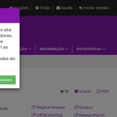
English
FAQs
Ajuda
Iniciar Sessão
o site
dores.
de
m as
INVESTIGAÇÃO
INFORMAÇÃO
ESTATÍSTICAS
ades do
Cookies
19
VCard
PDF
Página Pessoal
Scopus
.06
CIÊNCIAVITAE
ResearcherID