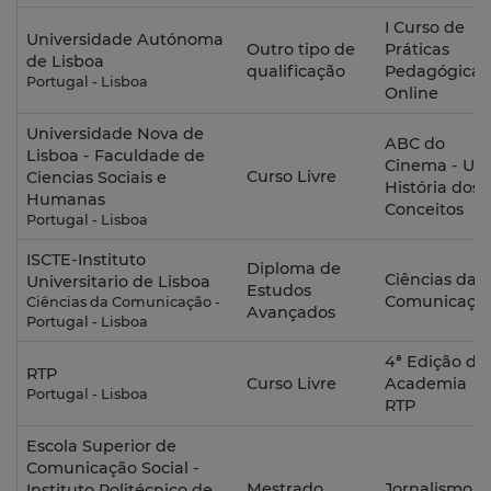
I Curso de
Universidade Autónoma
Outro tipo de
Práticas
de Lisboa
qualificação
Pedagógicas
Portugal - Lisboa
Online
Universidade Nova de
ABC do
Lisboa - Faculdade de
Cinema - U
Curso Livre
Ciencias Sociais e
História dos
Humanas
Conceitos
Portugal - Lisboa
ISCTE-Instituto
Diploma de
Ciências da
Universitario de Lisboa
Estudos
Comunicaçã
Ciências da Comunicação -
Avançados
Portugal - Lisboa
4ª Edição da
RTP
Curso Livre
Academia
Portugal - Lisboa
RTP
Escola Superior de
Comunicação Social -
Mestrado
Jornalismo
Instituto Politécnico de