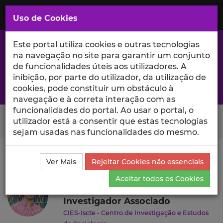
Saltar
para
MENU
Uso de Cookies
o
Conteúdo
Principal
Este portal utiliza cookies e outras tecnologias
na navegação no site para garantir um conjunto
de funcionalidades úteis aos utilizadores. A
inibição, por parte do utilizador, da utilização de
A excelência da investigação e ciência no Iscte
cookies, pode constituir um obstáculo à
navegação e à correta interação com as
funcionalidades do portal. Ao usar o portal, o
Search Button
utilizador está a consentir que estas tecnologias
sejam usadas nas funcionalidades do mesmo.
Ciência_Iscte
Autores
Jaime Lourenço
Currículo
Ver Mais
Rejeitar Cookies não essenciais
Jaime Lourenço
Aceitar todos os Cookies
Investigador Associado
CIES-Iscte - Centro de Investigação e Estudos