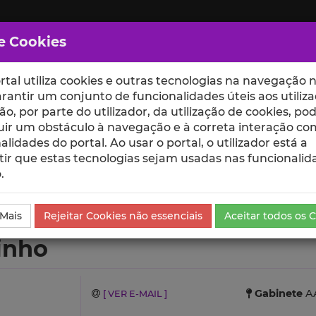
e Cookies
rtal utiliza cookies e outras tecnologias na navegação n
rantir um conjunto de funcionalidades úteis aos utiliza
ção, por parte do utilizador, da utilização de cookies, po
uir um obstáculo à navegação e à correta interação co
scte
ESCOLAS
UNIDADES
alidades do portal. Ao usar o portal, o utilizador está a
ir que estas tecnologias sejam usadas nas funcionalid
.
ículo
 Mais
Rejeitar Cookies não essenciais
Aceitar todos os 
inho
Gabinete
AA
[ VER E-MAIL ]