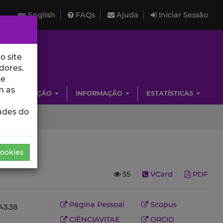
English
FAQs
Ajuda
Iniciar Sessão
o site
dores.
de
m as
INVESTIGAÇÃO
INFORMAÇÃO
ESTATÍSTICAS
ades do
Cookies
55
VCard
PDF
Página Pessoal
Scopus
3.38
CIÊNCIAVITAE
ORCID