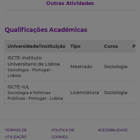
Outras Atividades
Qualificações Académicas
Universidade/Instituição
Tipo
Curso
Pe
ISCTE-Instituto
20
Universitario de Lisboa
Mestrado
Sociologia
2
Sociologia - Portugal -
Lisboa
ISCTE-IUL
20
Licenciatura
Sociologia
Sociologia e Políticas
2
Públicas - Portugal - Lisboa
TERMOS DE
POLÍTICA DE
ACESSIBILIDADE
UTILIZAÇÃO
COOKIES