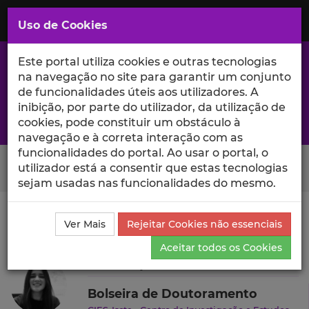
Saltar
para
MENU
Uso de Cookies
o
Conteúdo
Principal
Este portal utiliza cookies e outras tecnologias
na navegação no site para garantir um conjunto
de funcionalidades úteis aos utilizadores. A
inibição, por parte do utilizador, da utilização de
A excelência da investigação e ciência no Iscte
cookies, pode constituir um obstáculo à
navegação e à correta interação com as
funcionalidades do portal. Ao usar o portal, o
Search Button
utilizador está a consentir que estas tecnologias
sejam usadas nas funcionalidades do mesmo.
Ciência_Iscte
Autores
Ana Filipa Cândido
Ver Mais
Rejeitar Cookies não essenciais
Currículo
Aceitar todos os Cookies
Ana Filipa Cândido
Bolseira de Doutoramento