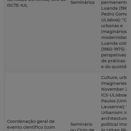
Seminários
permanente
ISCTE-IUL
Luanda (1962-
Pedro Gomes (
ULisboa): "Cu
urbanas e
imaginários 
modernidade
Luanda colon
(1960-1975) –
perspetivas a 
de práticas de
e do quotidia
Culture, urba
imaginaries. 
November 202
ICS-ULisboa. J
Paulos (Univer
Lausanne): “F
Urbanism: Ico
architecture 
Coordenação geral de
Seminário
political imag
evento científico (com
ou Ciclo de
in Urban Rio 