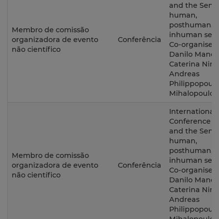
and the Senses
human,
posthuman,
Membro de comissão
inhuman sens
organizadora de evento
Conferência
Co-organised
não científico
Danilo Mandi
Caterina Nirt
Andreas
Philippopoulo
Mihalopoulos
International
Conference o
and the Senses
human,
posthuman,
Membro de comissão
inhuman sens
organizadora de evento
Conferência
Co-organised
não científico
Danilo Mandi
Caterina Nirt
Andreas
Philippopoulo