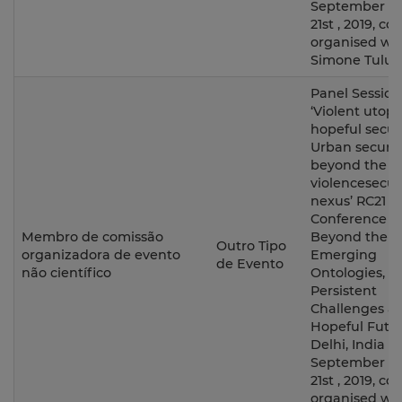
September 18
21st , 2019, co-
organised wi
Simone Tulum
Panel Session
‘Violent utopi
hopeful secur
Urban securit
beyond the
violencesecur
nexus’ RC21
Conference - 
Membro de comissão
Beyond the Ci
Outro Tipo
organizadora de evento
Emerging
de Evento
não científico
Ontologies,
Persistent
Challenges a
Hopeful Futur
Delhi, India
September 18
21st , 2019, co-
organised wi