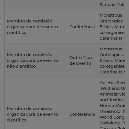
Simone Tulum
Monstrous
Membro de comissão
Ontologies. Pol
organizadora de evento
Conferência
Ethics, Materia
científico
co-organised
Caterina Nirt
Monstrous
Membro de comissão
Ontologies. Pol
Outro Tipo
organizadora de evento
Ethics, Materia
de Evento
não científico
co-organised
Caterina Nirt
Ad-Hoc Sessi
‘Wild and Ur
Animals: Viol
and Justice a
Human/Anim
Membro de comissão
Threshold’ XI
organizadora de evento
Conferência
World Congre
científico
Sociology, Tor
Canada, July 1