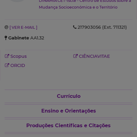
DINÂMIA'CET-Iscte - Centro de Estudos sobre a
Mudança Socioeconómica e o Território
217903056 (Ext. 711321)
[ VER E-MAIL ]
Gabinete
AA1.32
Scopus
CIÊNCIAVITAE
ORCID
Currículo
Ensino e Orientações
Produções Científicas e Citações