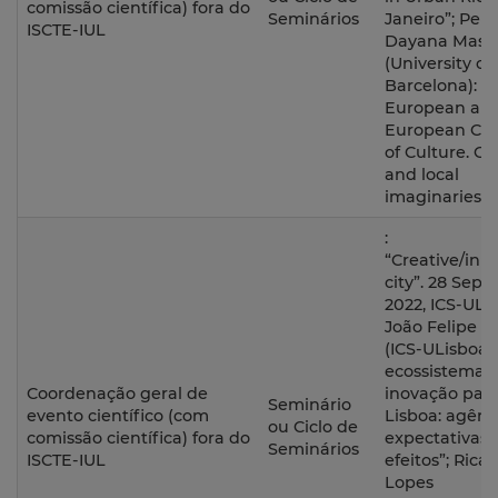
comissão científica) fora do
Seminários
Janeiro”; Perl
ISCTE-IUL
Dayana Masso
(University of
Barcelona): “
European an
European Cap
of Culture. Gl
and local
imaginaries”.
:
“Creative/inn
city”. 28 Sep
2022, ICS-ULi
João Felipe Br
(ICS-ULisboa)
ecossistema 
Coordenação geral de
inovação par
Seminário
evento científico (com
Lisboa: agênc
ou Ciclo de
comissão científica) fora do
expectativas 
Seminários
ISCTE-IUL
efeitos”; Rica
Lopes