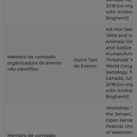
2018 [co-orga
with Andrea 
Brighenti]
Ad-Hoc Sessi
‘Wild and Ur
Animals: Viol
and Justice a
Human/Anim
Membro de comissão
Outro Tipo
Threshold’ XI
organizadora de evento
de Evento
World Congre
não científico
Sociology, Tor
Canada, July 1
2018 [co-orga
with Andrea 
Brighenti]
Workshop: ‘L
the Senses’, a
Open Senses
Festival, Unive
of Westminste
Membro de comissão