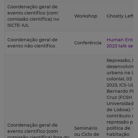
Coordenação geral de
evento científico (com
Workshop
Ghostly Lefto
comissão científica) no
ISCTE-IUL
Coordenação geral de
Human Entiti
Conferência
evento não científico
2023 talk seri
Repressão, la
desenvolvime
urbano na L
colonial, 03 
2023, ICS-ULi
Bernardo Pin
Cruz (FCSH -
Universidade
de Lisboa): "O
contributo da
repressão pa
Coordenação geral de
Seminário
política de
evento científico (com
ou Ciclo de
habitação
comissão científica) fora do