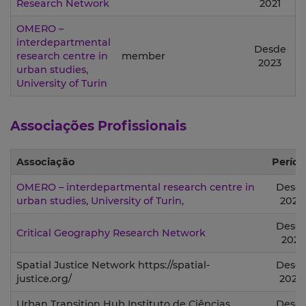
Research Network
2021
OMERO –
interdepartmental
Desde
research centre in
member
2023
urban studies,
University of Turin
Associações Profissionais
Associação
Períod
OMERO – interdepartmental research centre in
Desd
urban studies, University of Turin,
2023
Desd
Critical Geography Research Network
2021
Spatial Justice Network https://spatial-
Desd
justice.org/
2020
Urban Transition Hub Instituto de Ciências
Desd