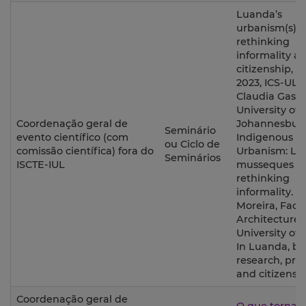
Luanda’s
urbanism(s):
rethinking
informality a
citizenship, 0
2023, ICS-ULi
Claudia Gastr
University of
Coordenação geral de
Johannesburg
Seminário
evento científico (com
Indigenous
ou Ciclo de
comissão científica) fora do
Urbanism: Lu
Seminários
ISCTE-IUL
musseques a
rethinking
informality. P
Moreira, Facul
Architecture,
University of 
In Luanda, b
research, prac
and citizensh
Coordenação geral de