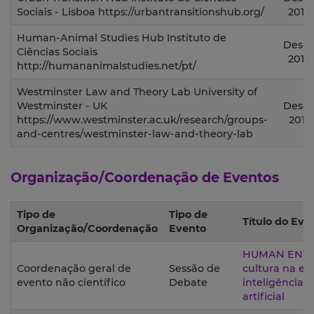
Sociais - Lisboa https://urbantransitionshub.org/
2019
Human-Animal Studies Hub Instituto de
Desd
Ciências Sociais
2019
http://humananimalstudies.net/pt/
Westminster Law and Theory Lab University of
Westminster - UK
Desd
https://www.westminster.ac.uk/research/groups-
2015
and-centres/westminster-law-and-theory-lab
Organização/Coordenação de Eventos
Tipo de
Tipo de
Título do Eve
Organização/Coordenação
Evento
HUMAN ENTIT
Coordenação geral de
Sessão de
cultura na er
evento não científico
Debate
inteligência
artificial