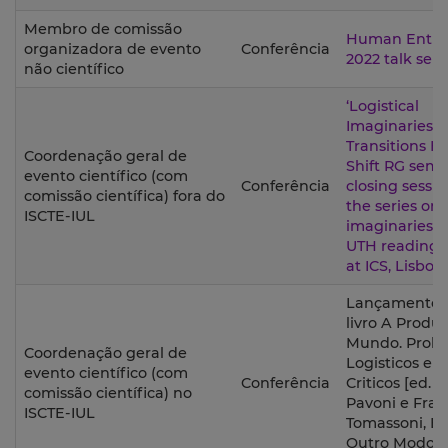
Membro de comissão
Human Entiti
organizadora de evento
Conferência
2022 talk seri
não científico
‘Logistical
Imaginaries’,
Transitions H
Coordenação geral de
Shift RG semi
evento científico (com
Conferência
closing sessio
comissão científica) fora do
the series on
ISCTE-IUL
imaginaries” 
UTH reading 
at ICS, Lisboa
Lançamento 
livro A Produ
Mundo. Prob
Coordenação geral de
Logisticos e Si
evento científico (com
Conferência
Criticos [ed. 
comissão científica) no
Pavoni e Fra
ISCTE-IUL
Tomassoni, Ed
Outro Modo],