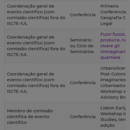
Coordenação geral de
Primeira
evento científico (com
Conferencia A
Conferência
comissão científica) fora do
Geografia Cri
ISCTE-IUL
Legal
Fuori fuoco.
Coordenação geral de
Seminário
produrre, nar
evento científico (com
ou Ciclo de
vivere gli
comissão científica) fora do
Seminários
immaginari d
ISCTE-IUL
quartiere
UrbanoScenes
Coordenação geral de
Post-Colonial
evento científico (com
Imaginaries o
Conferência
comissão científica) fora do
Urbanisation
ISCTE-IUL
Workshop wit
Advisory Boa
Lisbon Early-
Membro de comissão
Workshop in 
científica de evento
Conferência
Studies, terce
científico
edição