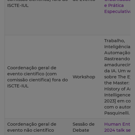
ISCTE-IUL
e Prática
Especulativa’.
Trabalho,
Inteligência,
Automação:
Rastreando o
amadurecime
Coordenação geral de
da IA. Um wo
evento científico (com
Workshop
sobre The Eye
comissão científica) fora do
the Master: A 
ISCTE-IUL
History of Arti
Intelligence [
2023] em con
com o autor, 
Pasquinelli.
Coordenação geral de
Sessão de
Human Entiti
evento não científico
Debate
2024 talk seri