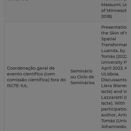
Massumi, Univ
of Minnesota 
2018)
Presentation o
the Skin of th
Spatial
Transformatio
Luanda, by A
Tomás (2022,
University Pre
Coordenação geral de
April 2023, IC
Seminário
evento científico (com
ULisboa.
ou Ciclo de
comissão científica) fora do
Discussants: 
Seminários
ISCTE-IUL
Llera Blanes 
Iscte) and Ver
Lazzaretti (C
Iscte). With t
participation 
author, Antón
Tomás (Univer
Johannesbur