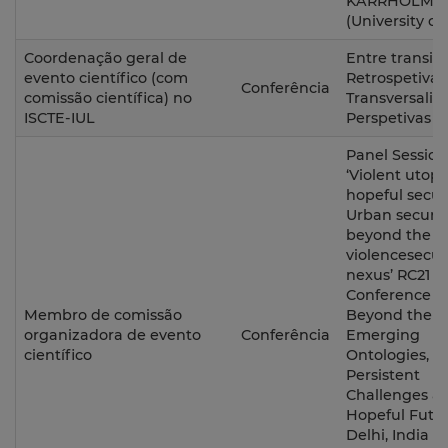
KARRHOLM
(University of
Coordenação geral de
Entre transiçõ
evento científico (com
Retrospetivas
Conferência
comissão científica) no
Transversalid
ISCTE-IUL
Perspetivas
Panel Session
‘Violent utopi
hopeful secur
Urban securit
beyond the
violencesecur
nexus’ RC21
Conference - 
Membro de comissão
Beyond the Ci
organizadora de evento
Conferência
Emerging
científico
Ontologies,
Persistent
Challenges a
Hopeful Futur
Delhi, India