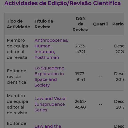
Actividades de Edição/Revisão Científica
ISSN
Tipo de
Título da
da
Quartil
Períod
Actividade
Revista
Revista
Membro
Anthropocenes.
de equipa
Human,
2633-
Desde
--
editorial
Inhuman,
4321
2020
de revista
Posthuman
Lo Squaderno.
Editor de
Exploration in
1973-
Desde
revista
--
Space and
9141
2019
científica
Society
Membro
Law and Visual
de equipa
2662-
Desde
Jurisprudence
--
editorial
4540
2019
Series
de revista
Editor de
Law and the
Desde