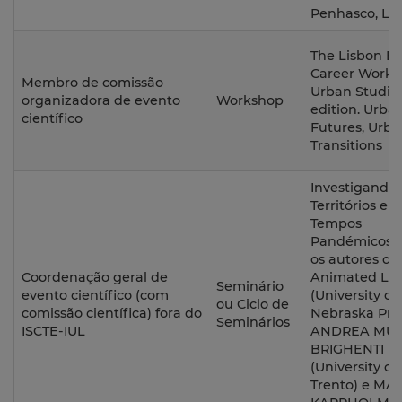
Penhasco, Li
The Lisbon Ea
Career Works
Membro de comissão
Urban Studies.
organizadora de evento
Workshop
edition. Urba
científico
Futures, Urb
Transitions
Investigando
Territórios em
Tempos
Pandémicos,
os autores de
Coordenação geral de
Animated La
Seminário
evento científico (com
(University of
ou Ciclo de
comissão científica) fora do
Nebraska Pres
Seminários
ISCTE-IUL
ANDREA MUB
BRIGHENTI
(University of
Trento) e MA