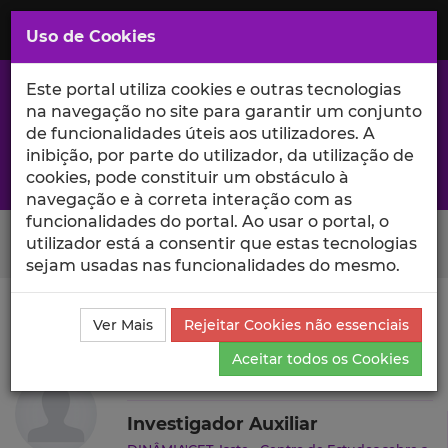
Saltar
para
MENU
Uso de Cookies
o
Conteúdo
Principal
Este portal utiliza cookies e outras tecnologias
na navegação no site para garantir um conjunto
de funcionalidades úteis aos utilizadores. A
inibição, por parte do utilizador, da utilização de
A excelência da investigação e ciência no Iscte
cookies, pode constituir um obstáculo à
navegação e à correta interação com as
funcionalidades do portal. Ao usar o portal, o
Search Button
utilizador está a consentir que estas tecnologias
sejam usadas nas funcionalidades do mesmo.
Ciência_Iscte
Autores
Andrea Pavoni
Outras
Ver Mais
Rejeitar Cookies não essenciais
Atividades
Aceitar todos os Cookies
Andrea Pavoni
Investigador Auxiliar