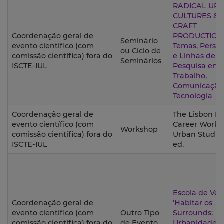
RADICAL UR
CULTURES &a
CRAFT
Coordenação geral de
PRODUCTION
Seminário
evento científico (com
Temas, Perspe
ou Ciclo de
comissão científica) fora do
e Linhas de
Seminários
ISCTE-IUL
Pesquisa ent
Trabalho,
Comunicação
Tecnologia
Coordenação geral de
The Lisbon Ea
evento científico (com
Career Works
Workshop
comissão científica) fora do
Urban Studies
ISCTE-IUL
ed.
Escola de Ver
Coordenação geral de
‘Habitar os
evento científico (com
Outro Tipo
Surrounds:
comissão científica) fora do
de Evento
Urbanidade, C