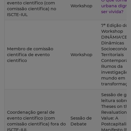
O que torna a
evento científico (com
Workshop
urbana digna
comissão científica) no
ser vivida?
ISCTE-IUL
7ª Edição do
Workshop
DINÂMIA'CET-I
Dinâmicas
Membro de comissão
Socioeconómi
científica de evento
Workshop
Territoriais
científico
Contemporân
Rumos da
investigação
mundo em
transformaçã
Sessão de gr
leitura sobre 
Theses on the
Coordenação geral de
Revaluation o
evento científico (com
Sessão de
Value: A
comissão científica) fora do
Debate
Postcapitalist
ISCTE-IUL
Manifesto (Br