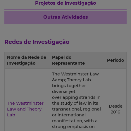
Projetos de Investigação
Outras Atividades
Redes de Investigação
Nome da Rede de
Papel do
Período
Investigação
Representante
The Westminster Law
&amp; Theory Lab
brings together
diverse yet
overlapping strands in
The Westminster
the study of law in its
Desde
Law and Theory
transnational, regional
2016
Lab
or international
manifestation, with a
strong emphasis on